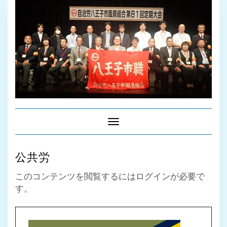
Toggle
Navigation
公共労
このコンテンツを閲覧するにはログインが必要で
す。